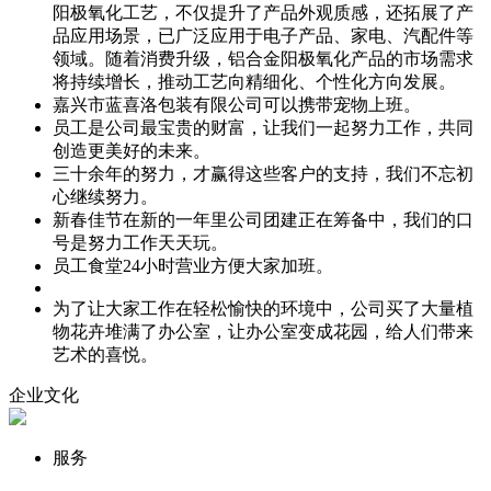
阳极氧化工艺，不仅提升了产品外观质感，还拓展了产
品应用场景，已广泛应用于电子产品、家电、汽配件等
领域。随着消费升级，铝合金阳极氧化产品的市场需求
将持续增长，推动工艺向精细化、个性化方向发展。
嘉兴市蓝喜洛包装有限公司可以携带宠物上班。
员工是公司最宝贵的财富，让我们一起努力工作，共同
创造更美好的未来。
三十余年的努力，才赢得这些客户的支持，我们不忘初
心继续努力。
新春佳节在新的一年里公司团建正在筹备中，我们的口
号是努力工作天天玩。
员工食堂24小时营业方便大家加班。
为了让大家工作在轻松愉快的环境中，公司买了大量植
物花卉堆满了办公室，让办公室变成花园，给人们带来
艺术的喜悦。
企业文化
服务