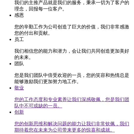
我们的主推产品就是我们的服务，秉承一切为了客户的
理念，回报每一位客户。
感恩
您的辛勤工作为公司创造了巨大的价值，我们非常感激
您的付出和贡献。
员工
我们相信您的能力和潜力，会让我们共同创造更加美好
的未来。
团队
您是我们团队中倍受欢迎的一员，您的笑容和热情总是
能够激励我们更加努力地工作。
敬业
您的工作态度和专业素养让我们深感敬佩，您是我们团
队中不可或缺的一员。
创新
您的创新思维和解决问题的能力让我们非常钦佩，我们
期待着您在未来为公司带来更多的惊喜和成就。